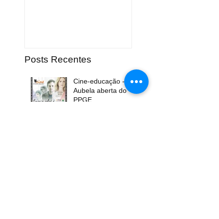
Posts Recentes
Cine-educação -
Aubela aberta do
PPGE
Seminário "As
mulheres da
psicanálise"
Novidades nas
seções crítica de
mídia e artigo
científico
A espera das velas